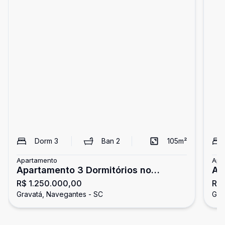
Dorm
3
Ban
2
105
m²
Apartamento
Apa
Apartamento 3 Dormitórios no
Ap
R$ 1.250.000,00
R$
Gardênia - Gravatá
Gr
Gravatá, Navegantes - SC
Gra