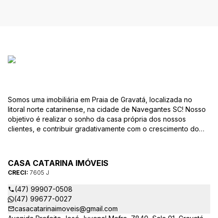
Somos uma imobiliária em Praia de Gravatá, localizada no
litoral norte catarinense, na cidade de Navegantes SC! Nosso
objetivo é realizar o sonho da casa própria dos nossos
clientes, e contribuir gradativamente com o crescimento do
mesmo com ética, transparência e segurança jurídica no
negócio! Aqui, você se sente em casa!
CASA CATARINA IMÓVEIS
CRECI:
7605 J
(47) 99907-0508
(47) 99677-0027
casacatarinaimoveis@gmail.com