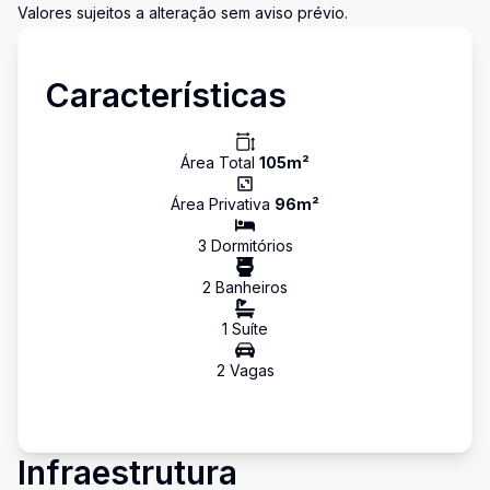
Valores sujeitos a alteração sem aviso prévio.
Características
Área Total
105
m²
Área Privativa
96
m²
3
Dormitório
s
2
Banheiro
s
1
Suíte
2
Vaga
s
Infraestrutura