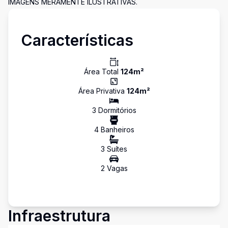
IMAGENS MERAMENTE ILUSTRATIVAS.
Características
Área Total
124
m²
Área Privativa
124
m²
3
Dormitório
s
4
Banheiro
s
3
Suíte
s
2
Vaga
s
Infraestrutura