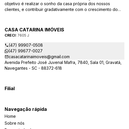
objetivo é realizar o sonho da casa própria dos nossos
clientes, e contribuir gradativamente com o crescimento do
mesmo com ética, transparência e segurança jurídica no
negócio! Aqui, você se sente em casa!
CASA CATARINA IMÓVEIS
CRECI:
7605 J
(47) 99907-0508
(47) 99677-0027
casacatarinaimoveis@gmail.com
Avenida Prefeito José Juvenal Mafra, 7840, Sala 01, Gravatá,
Navegantes - SC - 88372-618
Filial
Navegação rápida
Home
Sobre nós