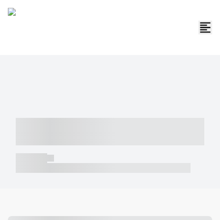
----- ----- -- ------ ---- ---- -- ----- -----
----- --- ------
----- -----
----- ----- -- ------ ---- ---- -- ----- ----- ----- --- ------