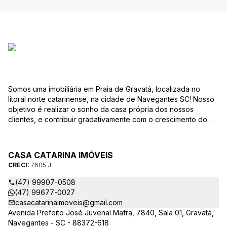
Somos uma imobiliária em Praia de Gravatá, localizada no
litoral norte catarinense, na cidade de Navegantes SC! Nosso
objetivo é realizar o sonho da casa própria dos nossos
clientes, e contribuir gradativamente com o crescimento do
mesmo com ética, transparência e segurança jurídica no
negócio! Aqui, você se sente em casa!
CASA CATARINA IMÓVEIS
CRECI:
7605 J
(47) 99907-0508
(47) 99677-0027
casacatarinaimoveis@gmail.com
Avenida Prefeito José Juvenal Mafra, 7840, Sala 01, Gravatá,
Navegantes - SC - 88372-618